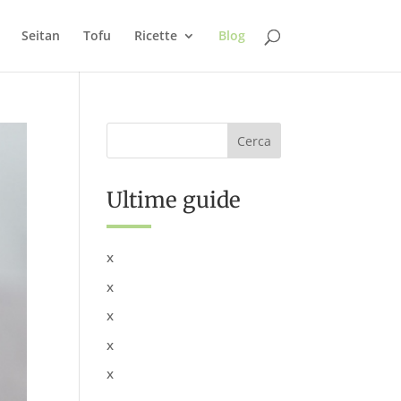
Seitan
Tofu
Ricette
Blog
Ultime guide
x
x
x
x
x