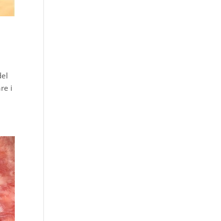
del
re i