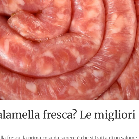
lamella fresca? Le migliori
lla fresca, la prima cosa da sapere è che si tratta di un salume