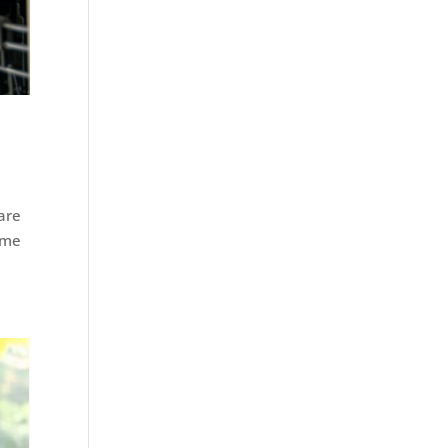
are
come